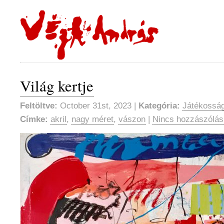
Világ kertje
Feltöltve:
October 31st, 2023 |
Kategória:
Játékosság
Címke:
akril
,
nagy méret
,
vászon
|
Nincs hozzászólás