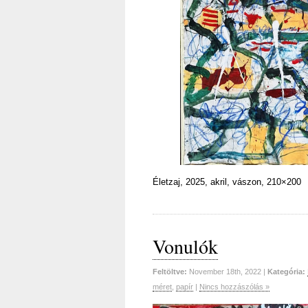
Életzaj, 2025, akril, vászon, 210×200
Vonulók
Feltöltve:
November 18th, 2022 |
Kategória:
méret
,
papír
|
Nincs hozzászólás »