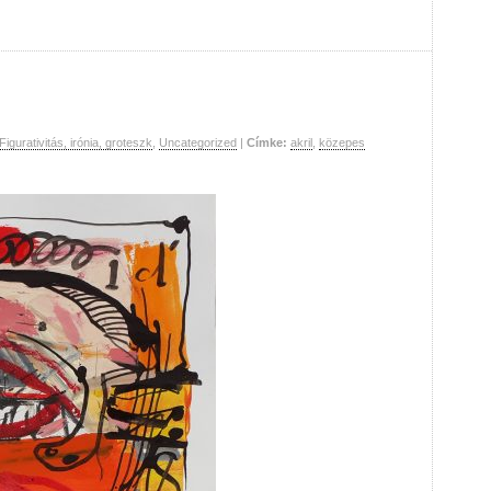
Figurativitás, irónia, groteszk
,
Uncategorized
|
Címke:
akril
,
közepes