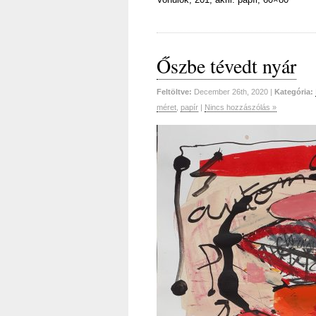
Őszbe tévedt nyár
Feltöltve:
December 26th, 2020 |
Kategória:
méret
,
papír
|
Nincs hozzászólás »