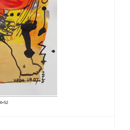
64×52