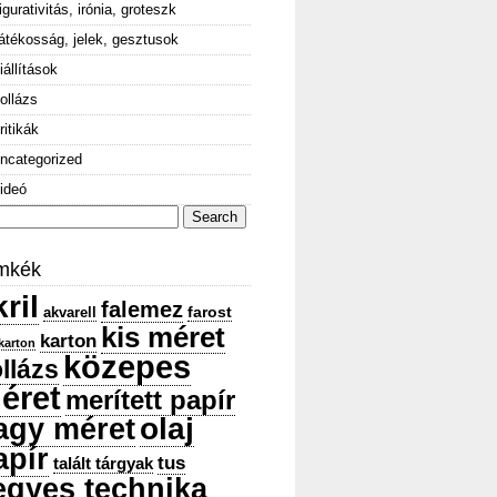
igurativitás, irónia, groteszk
átékosság, jelek, gesztusok
iállítások
ollázs
ritikák
ncategorized
ideó
arch
:
mkék
ril
falemez
farost
akvarell
kis méret
karton
karton
közepes
llázs
éret
merített papír
olaj
agy méret
apír
tus
talált tárgyak
egyes technika