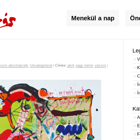
Menekül a nap
Öné
Le
V
szív absztrakciók
,
Uncategorized
|
Címke:
akril
,
nagy méret
,
vászon
|
K
C
Í
Í
Ka
A
E
F