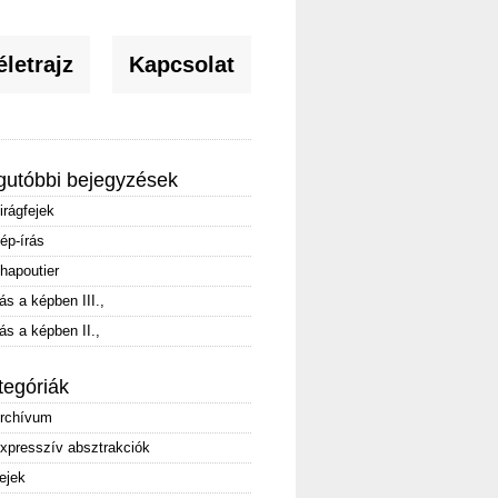
letrajz
Kapcsolat
gutóbbi bejegyzések
irágfejek
ép-írás
hapoutier
rás a képben III.,
rás a képben II.,
tegóriák
rchívum
xpresszív absztrakciók
ejek