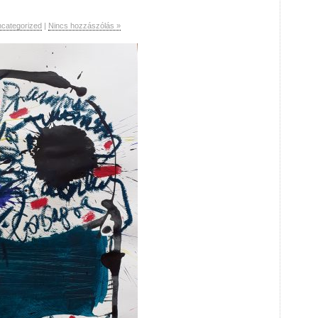
categorized
|
Nincs hozzászólás »