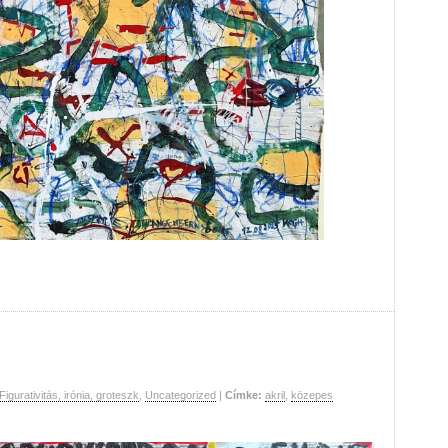
Figurativitás, irónia, groteszk
,
Uncategorized
|
Címke:
akril
,
közepes