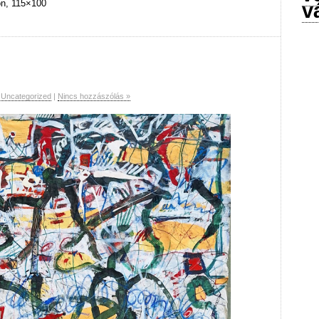
on, 115×100
v
Uncategorized
|
Nincs hozzászólás »