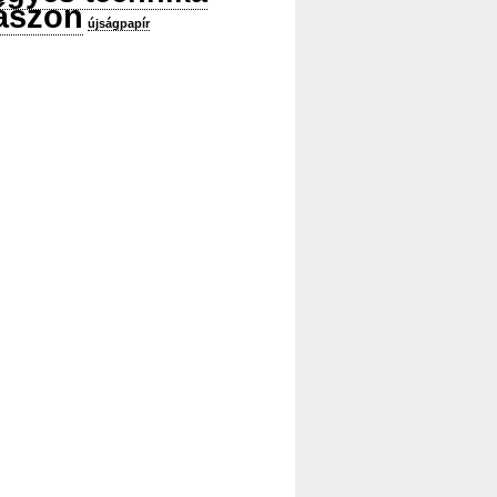
ászon
újságpapír