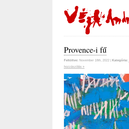
Provence-i fű
Feltöltve:
November 18th, 2022 |
Kategória:
hozzászólás »