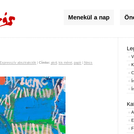
Menekül a nap
Öné
Le
V
Expresszív absztrakciók
|
Címke:
akril
,
kis méret
,
papír
|
Nincs
K
C
Í
Í
Ka
A
E
F