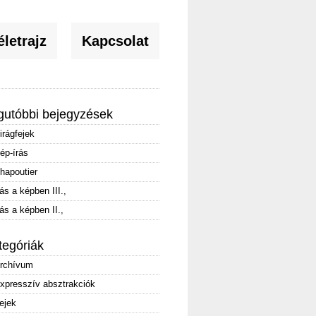
letrajz
Kapcsolat
gutóbbi bejegyzések
irágfejek
ép-írás
hapoutier
rás a képben III.,
rás a képben II.,
tegóriák
rchívum
xpresszív absztrakciók
ejek