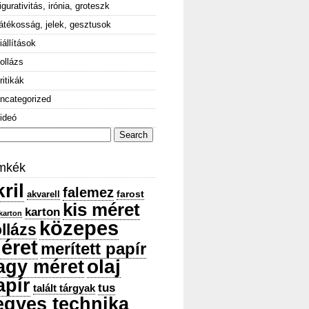
igurativitás, irónia, groteszk
átékosság, jelek, gesztusok
iállítások
ollázs
ritikák
ncategorized
ideó
arch
:
mkék
ril
falemez
farost
akvarell
kis méret
karton
karton
közepes
llázs
éret
merített papír
olaj
agy méret
apír
tus
talált tárgyak
egyes technika