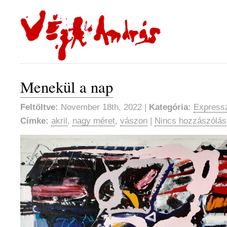
Menekül a nap
Feltöltve:
November 18th, 2022 |
Kategória:
Expressz
Címke:
akril
,
nagy méret
,
vászon
|
Nincs hozzászólás