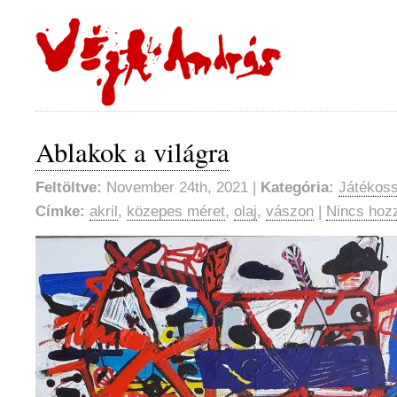
Ablakok a világra
Feltöltve:
November 24th, 2021 |
Kategória:
Játékoss
Címke:
akril
,
közepes méret
,
olaj
,
vászon
|
Nincs hoz