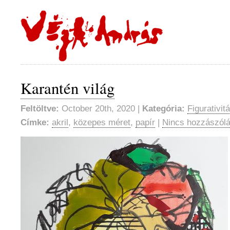
Karantén világ
Feltöltve:
October 20th, 2020 |
Kategória:
Figurativit
Címke:
akril
,
közepes méret
,
papír
|
Nincs hozzászólá