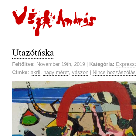
Utazótáska
Feltöltve:
November 19th, 2019 |
Kategória:
Expressz
Címke:
akril
,
nagy méret
,
vászon
|
Nincs hozzászólás