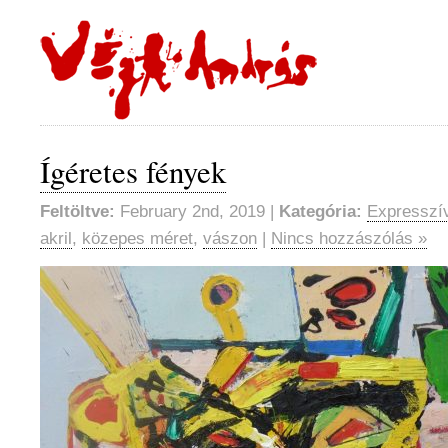
Ígéretes fények
Feltöltve:
February 2nd, 2019 |
Kategória:
Expresszív
akril
,
közepes méret
,
vászon
|
Nincs hozzászólás »