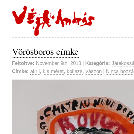
Vörösboros címke
Feltöltve:
November 9th, 2018 |
Kategória:
Játékossá
Címke:
akril
,
kis méret
,
kollázs
,
vászon
|
Nincs hozzá