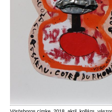
Vörösboros címke, 2018, akril, kollázs, vász