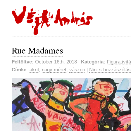
Rue Madames
Feltöltve:
October 16th, 2018 |
Kategória:
Figurativit
Címke:
akril
,
nagy méret
,
vászon
|
Nincs hozzászólás