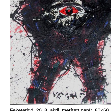
Feketerigó. 2018, akril, merített papír, 80×60