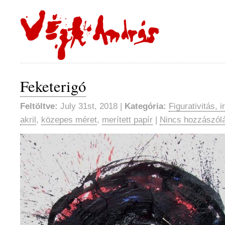
Feketerigó
Feltöltve:
July 31st, 2018 |
Kategória:
Figurativitás, 
akril
,
közepes méret
,
merített papír
|
Nincs hozzászól