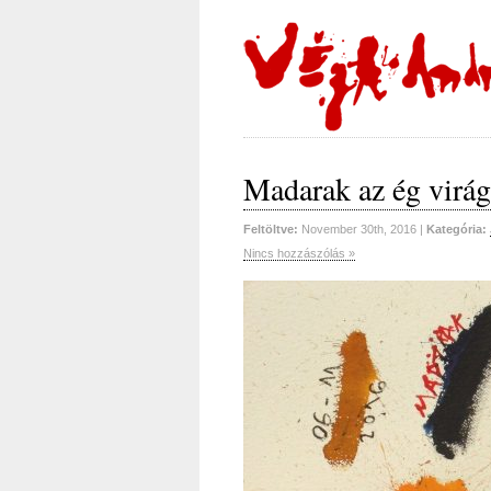
Madarak az ég virágai
Feltöltve:
November 30th, 2016 |
Kategória:
Nincs hozzászólás »