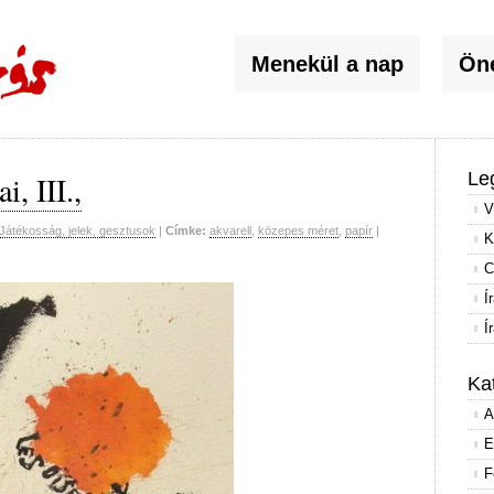
Menekül a nap
Öné
Le
, III.,
V
Játékosság, jelek, gesztusok
|
Címke:
akvarell
,
közepes méret
,
papír
|
K
C
Í
Í
Ka
A
E
F