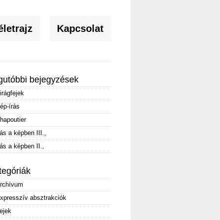
letrajz
Kapcsolat
gutóbbi bejegyzések
irágfejek
ép-írás
hapoutier
rás a képben III.,
rás a képben II.,
tegóriák
rchívum
xpresszív absztrakciók
ejek