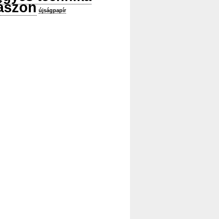
ászon
újságpapír