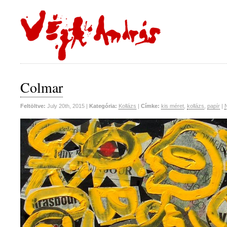
Colmar
Feltöltve:
July 20th, 2015 |
Kategória:
Kollázs
|
Címke:
kis méret
,
kollázs
,
papír
|