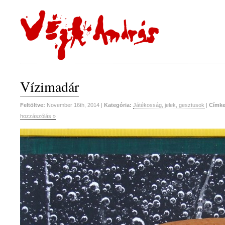
Vízimadár
Feltöltve:
November 16th, 2014 |
Kategória:
Játékosság, jelek, gesztusok
|
Címke
hozzászólás »