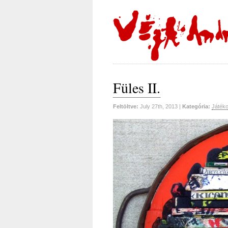
Füles II.
Feltöltve:
July 27th, 2013 |
Kategória:
Játéko