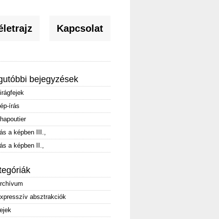
letrajz
Kapcsolat
gutóbbi bejegyzések
irágfejek
ép-írás
hapoutier
rás a képben III.,
rás a képben II.,
tegóriák
rchívum
xpresszív absztrakciók
ejek