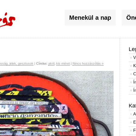
Menekül a nap
Öné
Le
V
sság, jelek, gesztusok
|
Címke:
akril
,
kis méret
|
Nincs hozzászólás »
K
C
Í
Í
Ka
A
E
F