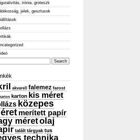
igurativitás, irónia, groteszk
átékosság, jelek, gesztusok
iállítások
ollázs
ritikák
ncategorized
ideó
arch
:
mkék
ril
falemez
farost
akvarell
kis méret
karton
karton
közepes
llázs
éret
merített papír
olaj
agy méret
apír
tus
talált tárgyak
egyes technika