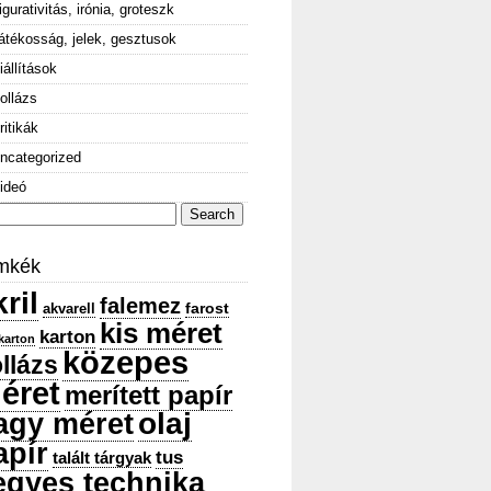
igurativitás, irónia, groteszk
átékosság, jelek, gesztusok
iállítások
ollázs
ritikák
ncategorized
ideó
arch
:
mkék
ril
falemez
farost
akvarell
kis méret
karton
karton
közepes
llázs
éret
merített papír
olaj
agy méret
apír
tus
talált tárgyak
egyes technika