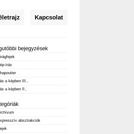
letrajz
Kapcsolat
gutóbbi bejegyzések
irágfejek
ép-írás
hapoutier
rás a képben III.,
rás a képben II.,
tegóriák
rchívum
xpresszív absztrakciók
ejek