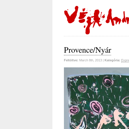
Provence/Nyár
Feltöltve:
March 8th, 2013 |
Kategória:
Expre