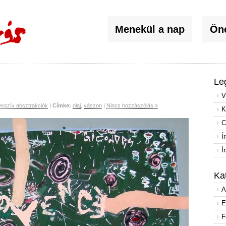
Menekül a nap
Öné
Le
V
sszív absztrakciók
|
Címke:
olaj
,
vászon
|
Nincs hozzászólás »
K
C
Í
Í
Ka
A
E
F