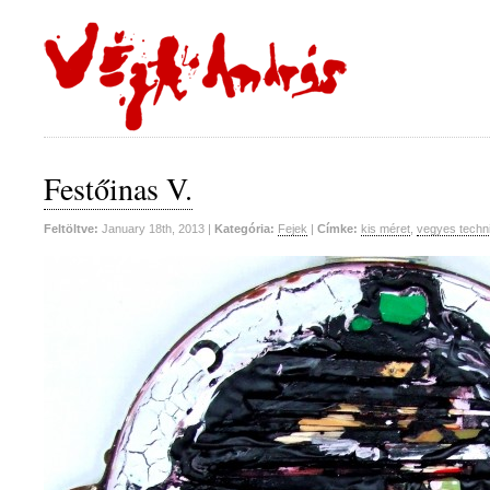
Festőinas V.
Feltöltve:
January 18th, 2013 |
Kategória:
Fejek
|
Címke:
kis méret
,
vegyes techn