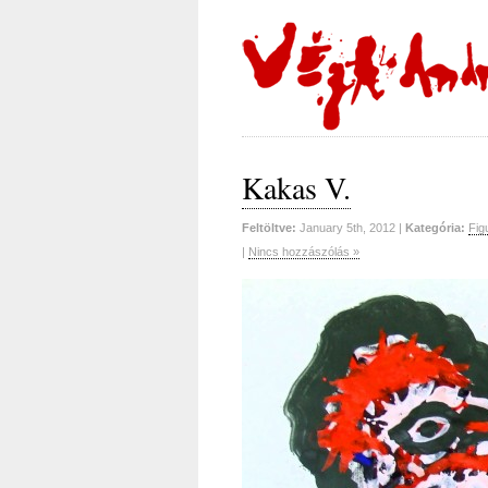
Kakas V.
Feltöltve:
January 5th, 2012 |
Kategória:
Fig
|
Nincs hozzászólás »