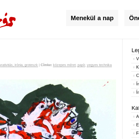
Menekül a nap
Öné
Le
V
urativitás, irónia, groteszk
|
Címke:
közepes méret
,
papír
,
vegyes technika
K
C
Í
Í
Ka
A
E
F