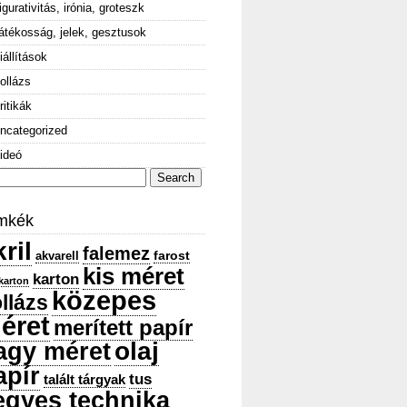
igurativitás, irónia, groteszk
átékosság, jelek, gesztusok
iállítások
ollázs
ritikák
ncategorized
ideó
arch
:
mkék
ril
falemez
farost
akvarell
kis méret
karton
karton
közepes
llázs
éret
merített papír
olaj
agy méret
apír
tus
talált tárgyak
egyes technika