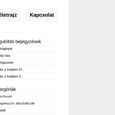
letrajz
Kapcsolat
gutóbbi bejegyzések
irágfejek
ép-írás
hapoutier
rás a képben III.,
rás a képben II.,
tegóriák
rchívum
xpresszív absztrakciók
ejek