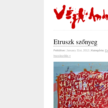
Etruszk szőnyeg
Feltöltve:
January 31st, 2012 |
Kategória:
Ex
hozzászólás »