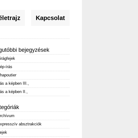
letrajz
Kapcsolat
gutóbbi bejegyzések
irágfejek
ép-írás
hapoutier
rás a képben III.,
rás a képben II.,
tegóriák
rchívum
xpresszív absztrakciók
ejek