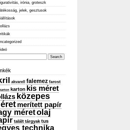
igurativitás, irónia, groteszk
átékosság, jelek, gesztusok
iállítások
ollázs
ritikák
ncategorized
ideó
arch
:
mkék
ril
falemez
farost
akvarell
kis méret
karton
karton
közepes
llázs
éret
merített papír
olaj
agy méret
apír
tus
talált tárgyak
egyes technika