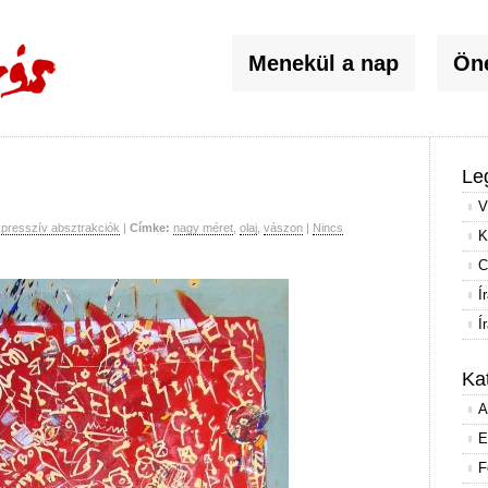
Menekül a nap
Öné
Le
V
presszív absztrakciók
|
Címke:
nagy méret
,
olaj
,
vászon
|
Nincs
K
C
Í
Í
Ka
A
E
F