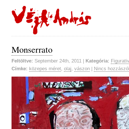
Monserrato
Feltöltve:
September 24th, 2011 |
Kategória:
Figurati
Címke:
közepes méret
,
olaj
,
vászon
|
Nincs hozzászó