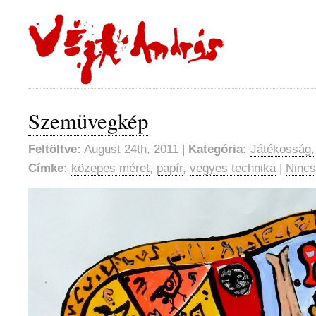
Szemüvegkép
Feltöltve:
August 24th, 2011 |
Kategória:
Játékosság,
Címke:
közepes méret
,
papír
,
vegyes technika
|
Nincs