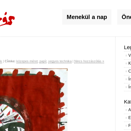
Menekül a nap
Öné
Le
V
ek
|
Címke:
közepes méret
,
papír
,
vegyes technika
|
Nincs hozzászólás »
K
C
Í
Í
Ka
A
E
F