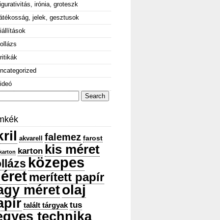
igurativitás, irónia, groteszk
átékosság, jelek, gesztusok
iállítások
ollázs
ritikák
ncategorized
ideó
arch
:
mkék
ril
falemez
farost
akvarell
kis méret
karton
karton
közepes
llázs
éret
merített papír
olaj
agy méret
apír
tus
talált tárgyak
egyes technika