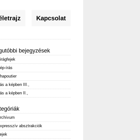
letrajz
Kapcsolat
gutóbbi bejegyzések
irágfejek
ép-írás
hapoutier
rás a képben III.,
rás a képben II.,
tegóriák
rchívum
xpresszív absztrakciók
ejek