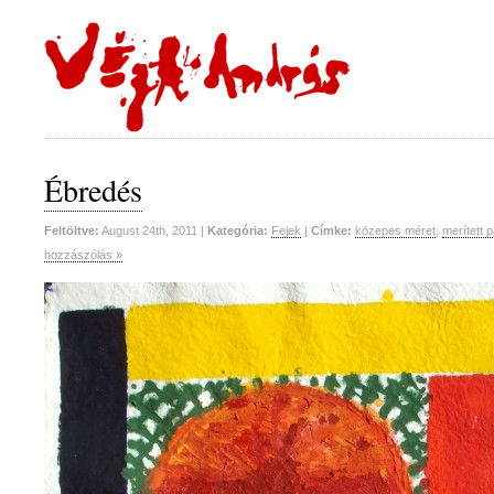
Ébredés
Feltöltve:
August 24th, 2011 |
Kategória:
Fejek
|
Címke:
közepes méret
,
merített p
hozzászólás »