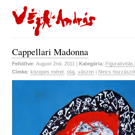
Cappellari Madonna
Feltöltve:
August 2nd, 2011 |
Kategória:
Figurativitás
Címke:
közepes méret
,
olaj
,
vászon
|
Nincs hozzászó