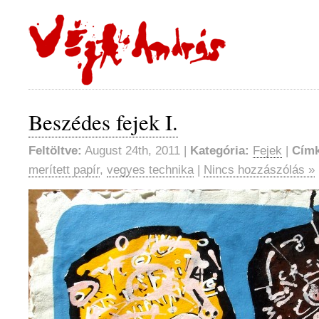
Beszédes fejek I.
Feltöltve:
August 24th, 2011 |
Kategória:
Fejek
|
Címk
merített papír
,
vegyes technika
|
Nincs hozzászólás »