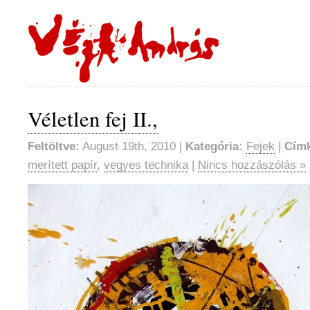
Véletlen fej II.,
Feltöltve:
August 19th, 2010 |
Kategória:
Fejek
|
Cím
merített papír
,
vegyes technika
|
Nincs hozzászólás »