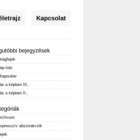
letrajz
Kapcsolat
gutóbbi bejegyzések
irágfejek
ép-írás
hapoutier
rás a képben III.,
rás a képben II.,
tegóriák
rchívum
xpresszív absztrakciók
ejek