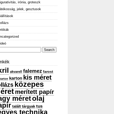
igurativitás, irónia, groteszk
átékosság, jelek, gesztusok
iállítások
ollázs
ritikák
ncategorized
ideó
arch
:
mkék
ril
falemez
farost
akvarell
kis méret
karton
karton
közepes
llázs
éret
merített papír
olaj
agy méret
apír
tus
talált tárgyak
egyes technika