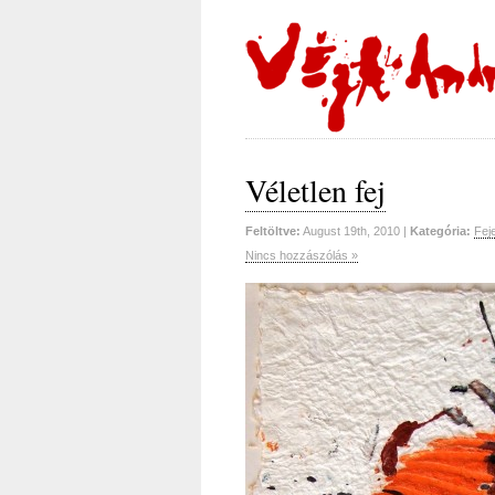
Véletlen fej
Feltöltve:
August 19th, 2010 |
Kategória:
Fej
Nincs hozzászólás »