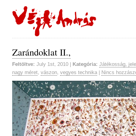
Zarándoklat II.,
Feltöltve:
July 1st, 2010 |
Kategória:
Játékosság, jel
nagy méret
,
vászon
,
vegyes technika
|
Nincs hozzász