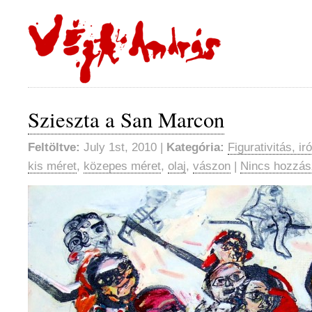
Szieszta a San Marcon
Feltöltve:
July 1st, 2010 |
Kategória:
Figurativitás, ir
kis méret
,
közepes méret
,
olaj
,
vászon
|
Nincs hozzás