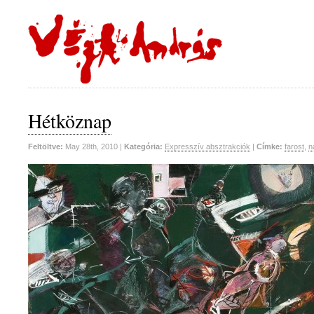
Hétköznap
Feltöltve:
May 28th, 2010 |
Kategória:
Expresszív absztrakciók
|
Címke:
farost
,
n