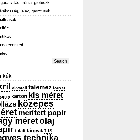
igurativitás, irónia, groteszk
átékosság, jelek, gesztusok
iállítások
ollázs
ritikák
ncategorized
ideó
arch
:
mkék
ril
falemez
farost
akvarell
kis méret
karton
karton
közepes
llázs
éret
merített papír
olaj
agy méret
apír
tus
talált tárgyak
egyes technika