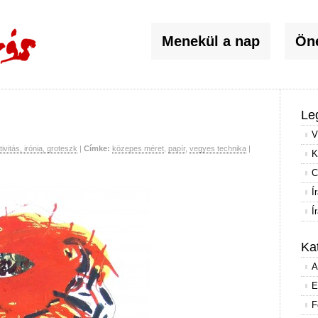
Menekül a nap
Öné
Le
V
tivitás, irónia, groteszk
|
Címke:
közepes méret
,
papír
,
vegyes technika
|
K
C
Í
Í
Ka
A
E
F