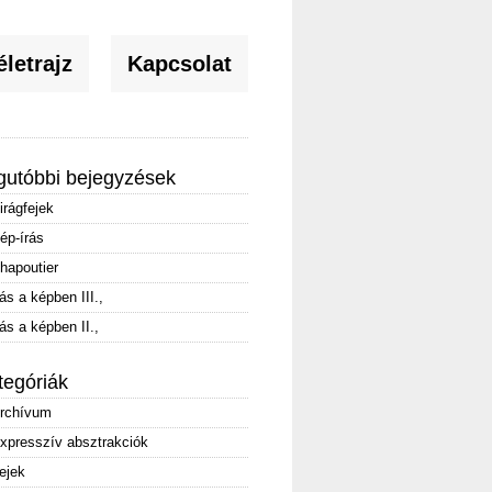
letrajz
Kapcsolat
gutóbbi bejegyzések
irágfejek
ép-írás
hapoutier
rás a képben III.,
rás a képben II.,
tegóriák
rchívum
xpresszív absztrakciók
ejek