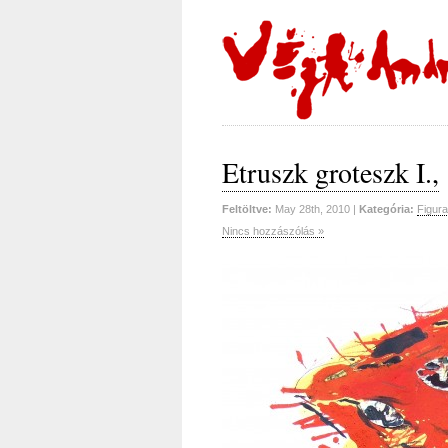
Etruszk groteszk I.,
Feltöltve:
May 28th, 2010 |
Kategória:
Figura
Nincs hozzászólás »