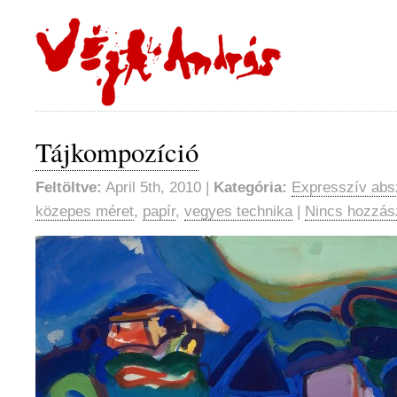
Tájkompozíció
Feltöltve:
April 5th, 2010 |
Kategória:
Expresszív abs
közepes méret
,
papír
,
vegyes technika
|
Nincs hozzás