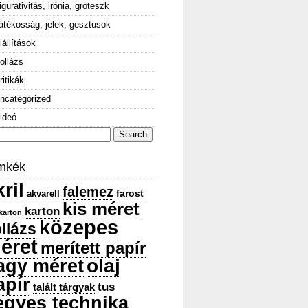
igurativitás, irónia, groteszk
átékosság, jelek, gesztusok
iállítások
ollázs
ritikák
ncategorized
ideó
arch
:
mkék
ril
falemez
farost
akvarell
kis méret
karton
karton
közepes
llázs
éret
merített papír
olaj
agy méret
apír
tus
talált tárgyak
egyes technika