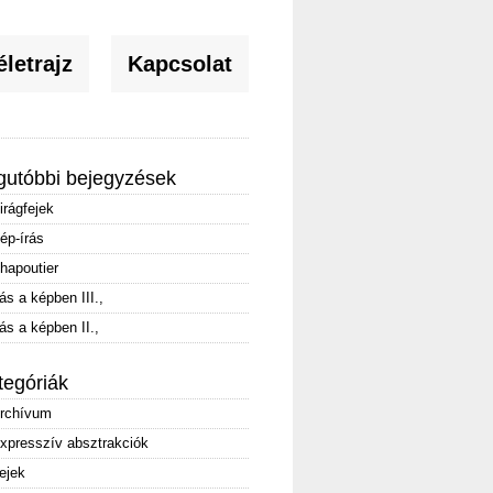
letrajz
Kapcsolat
gutóbbi bejegyzések
irágfejek
ép-írás
hapoutier
rás a képben III.,
rás a képben II.,
tegóriák
rchívum
xpresszív absztrakciók
ejek