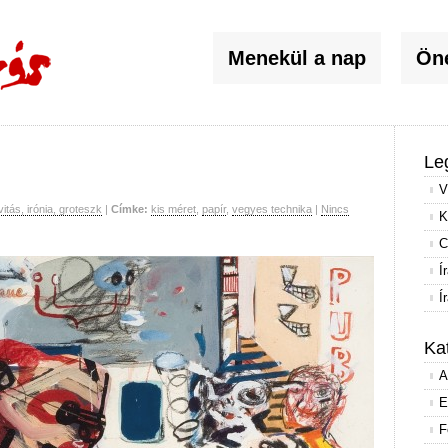
Menekül a nap
Öné
Le
V
vitás, irónia, groteszk
|
Címke:
kis méret
,
papír
,
vegyes technika
|
Nincs
K
C
Í
Í
Ka
A
E
F