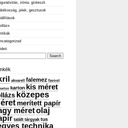
igurativitás, irónia, groteszk
átékosság, jelek, gesztusok
iállítások
ollázs
ritikák
ncategorized
ideó
arch
:
mkék
ril
falemez
farost
akvarell
kis méret
karton
karton
közepes
llázs
éret
merített papír
olaj
agy méret
apír
tus
talált tárgyak
egyes technika