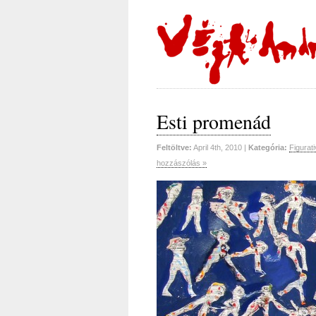
Esti promenád
Feltöltve:
April 4th, 2010 |
Kategória:
Figurati
hozzászólás »