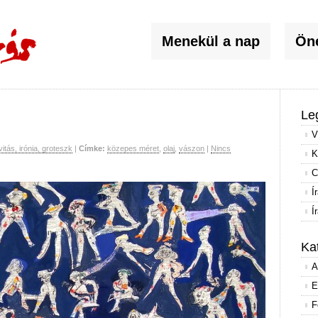
Menekül a nap
Öné
Le
V
vitás, irónia, groteszk
|
Címke:
közepes méret
,
olaj
,
vászon
|
Nincs
K
C
Í
Í
Ka
A
E
F