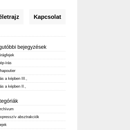
letrajz
Kapcsolat
gutóbbi bejegyzések
irágfejek
ép-írás
hapoutier
rás a képben III.,
rás a képben II.,
tegóriák
rchívum
xpresszív absztrakciók
ejek