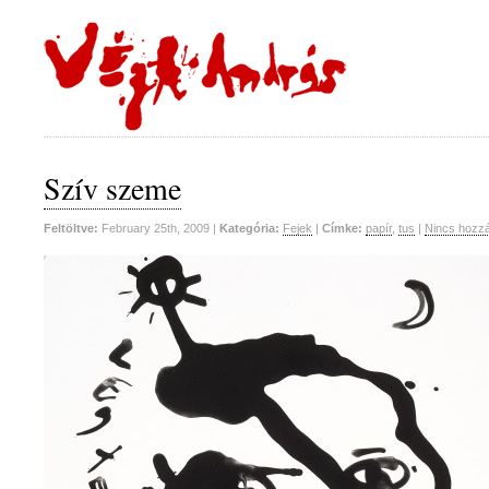
Szív szeme
Feltöltve:
February 25th, 2009 |
Kategória:
Fejek
|
Címke:
papír
,
tus
|
Nincs hozz